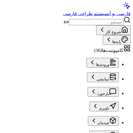
فارسی یو آی
سیستم طراحی فارسی
K
⌘
شروع کار
پایه‌ها
کامپوننت‌ها
(
36
)
ورودی‌ها
نمایشی
بازخورد
ناوبری
چیدمان