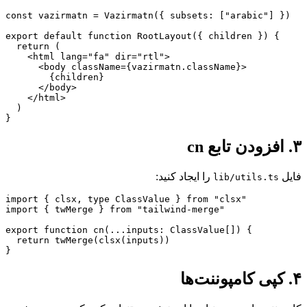
const vazirmatn = Vazirmatn({ subsets: ["arabic"] })

export default function RootLayout({ children }) {

  return (

    <html lang="fa" dir="rtl">

      <body className={vazirmatn.className}>

        {children}

      </body>

    </html>

  )

}
۳. افزودن تابع cn
فایل
را ایجاد کنید:
lib/utils.ts
import { clsx, type ClassValue } from "clsx"

import { twMerge } from "tailwind-merge"

export function cn(...inputs: ClassValue[]) {

  return twMerge(clsx(inputs))

}
۴. کپی کامپوننت‌ها