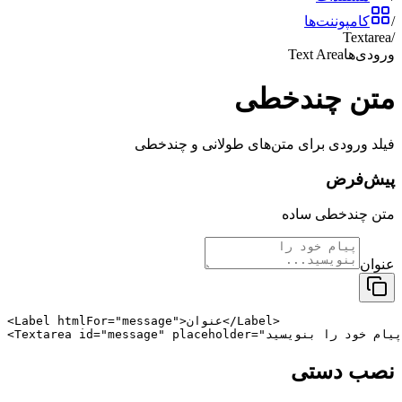
/
کامپوننت‌ها
Textarea
/
ورودی‌ها
Text Area
متن چندخطی
فیلد ورودی برای متن‌های طولانی و چندخطی
پیش‌فرض
متن چندخطی ساده
عنوان
<Label htmlFor="message">عنوان</Label>

نصب دستی