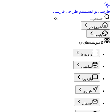
فارسی یو آی
سیستم طراحی فارسی
K
⌘
شروع کار
پایه‌ها
کامپوننت‌ها
(
36
)
ورودی‌ها
نمایشی
بازخورد
ناوبری
چیدمان