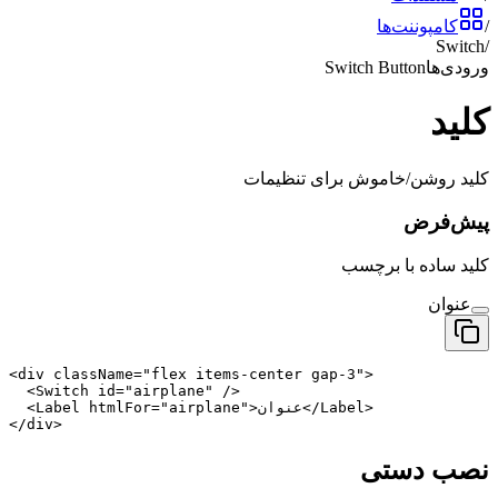
/
کامپوننت‌ها
Switch
/
ورودی‌ها
Switch Button
کلید
کلید روشن/خاموش برای تنظیمات
پیش‌فرض
کلید ساده با برچسب
عنوان
<div className="flex items-center gap-3">

  <Switch id="airplane" />

  <Label htmlFor="airplane">عنوان</Label>

</div>
نصب دستی