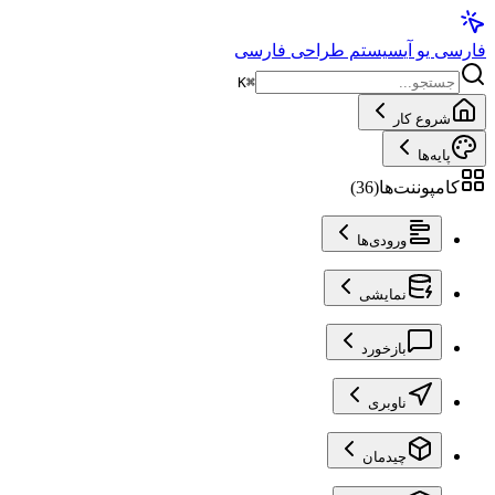
فارسی یو آی
سیستم طراحی فارسی
K
⌘
شروع کار
پایه‌ها
کامپوننت‌ها
(
36
)
ورودی‌ها
نمایشی
بازخورد
ناوبری
چیدمان