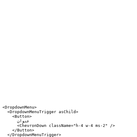
<DropdownMenu>

  <DropdownMenuTrigger asChild>

    <Button>

      عنوان

      <ChevronDown className="h-4 w-4 ms-2" />

    </Button>

  </DropdownMenuTrigger>
