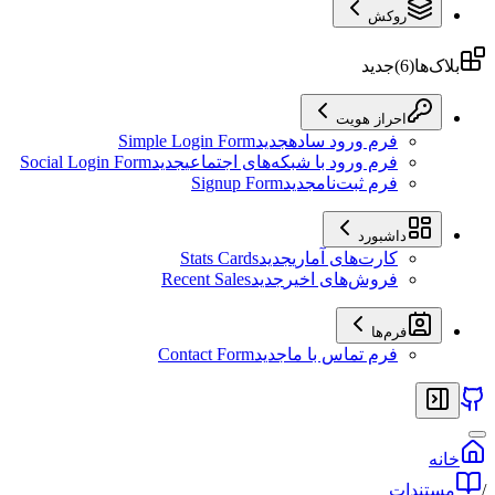
روکش
بلاک‌ها
(
6
)
جدید
احراز هویت
فرم ورود ساده
جدید
Simple Login Form
فرم ورود با شبکه‌های اجتماعی
جدید
Social Login Form
فرم ثبت‌نام
جدید
Signup Form
داشبورد
کارت‌های آماری
جدید
Stats Cards
فروش‌های اخیر
جدید
Recent Sales
فرم‌ها
فرم تماس با ما
جدید
Contact Form
خانه
/
مستندات