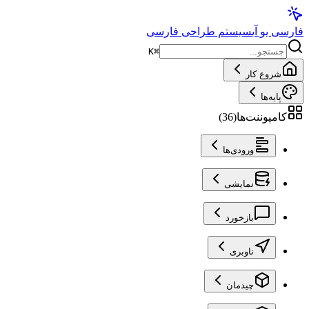
فارسی یو آی
سیستم طراحی فارسی
K
⌘
شروع کار
پایه‌ها
کامپوننت‌ها
(
36
)
ورودی‌ها
نمایشی
بازخورد
ناوبری
چیدمان