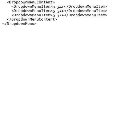
  <DropdownMenuContent>

    <DropdownMenuItem>عنوان</DropdownMenuItem>

    <DropdownMenuItem>عنوان</DropdownMenuItem>

    <DropdownMenuItem>عنوان</DropdownMenuItem>

  </DropdownMenuContent>

</DropdownMenu>