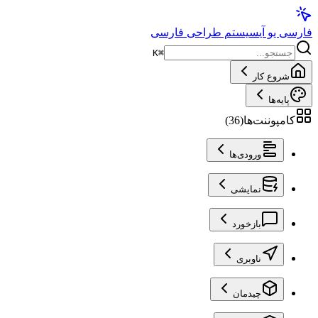
فارسی یو آی
سیستم طراحی فارسی
K
⌘
شروع کار
پایه‌ها
کامپوننت‌ها
(
36
)
ورودی‌ها
نمایشی
بازخورد
ناوبری
چیدمان