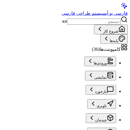
فارسی یو آی
سیستم طراحی فارسی
K
⌘
شروع کار
پایه‌ها
کامپوننت‌ها
(
36
)
ورودی‌ها
نمایشی
بازخورد
ناوبری
چیدمان