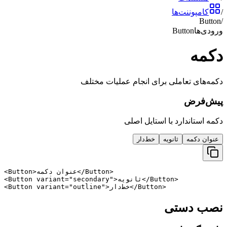
/
کامپوننت‌ها
Button
/
ورودی‌ها
Button
دکمه
دکمه‌های تعاملی برای انجام عملیات مختلف
پیش‌فرض
دکمه استاندارد با استایل اصلی
عنوان دکمه
ثانویه
خط‌دار
<Button>عنوان دکمه</Button>

<Button variant="secondary">ثانویه</Button>

<Button variant="outline">خط‌دار</Button>
نصب دستی