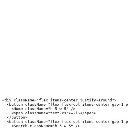
<div className="flex items-center justify-around">

  <button className="flex flex-col items-center gap-1 p
    <Home className="h-5 w-5" />

    <span className="text-xs">خانه</span>

  </button>

  <button className="flex flex-col items-center gap-1 p
    <Search className="h-5 w-5" />
