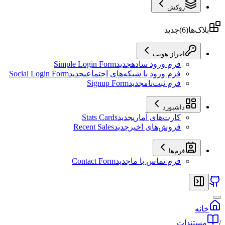
روکش
بلاک‌ها
(
6
)
جدید
احراز هویت
فرم ورود ساده
جدید
Simple Login Form
فرم ورود با شبکه‌های اجتماعی
جدید
Social Login Form
فرم ثبت‌نام
جدید
Signup Form
داشبورد
کارت‌های آماری
جدید
Stats Cards
فروش‌های اخیر
جدید
Recent Sales
فرم‌ها
فرم تماس با ما
جدید
Contact Form
خانه
/
مستندات