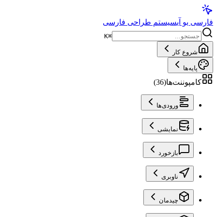
فارسی یو آی
سیستم طراحی فارسی
K
⌘
شروع کار
پایه‌ها
کامپوننت‌ها
(
36
)
ورودی‌ها
نمایشی
بازخورد
ناوبری
چیدمان