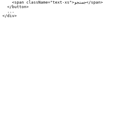
    <span className="text-xs">جستجو</span>

  </button>

  ...

</div>