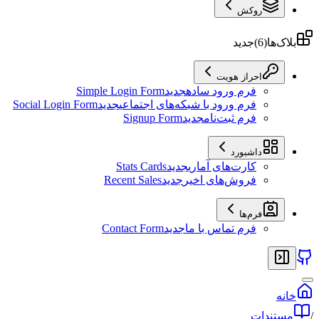
روکش
بلاک‌ها
(
6
)
جدید
احراز هویت
فرم ورود ساده
جدید
Simple Login Form
فرم ورود با شبکه‌های اجتماعی
جدید
Social Login Form
فرم ثبت‌نام
جدید
Signup Form
داشبورد
کارت‌های آماری
جدید
Stats Cards
فروش‌های اخیر
جدید
Recent Sales
فرم‌ها
فرم تماس با ما
جدید
Contact Form
خانه
/
مستندات