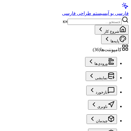
فارسی یو آی
سیستم طراحی فارسی
K
⌘
شروع کار
پایه‌ها
کامپوننت‌ها
(
36
)
ورودی‌ها
نمایشی
بازخورد
ناوبری
چیدمان